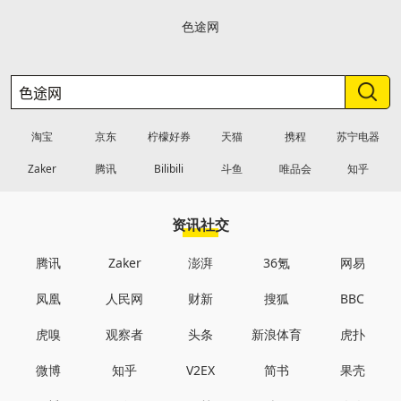
色途网
淘宝
京东
柠檬好券
天猫
携程
苏宁电器
Zaker
腾讯
Bilibili
斗鱼
唯品会
知乎
资讯社交
腾讯
Zaker
澎湃
36氪
网易
凤凰
人民网
财新
搜狐
BBC
虎嗅
观察者
头条
新浪体育
虎扑
微博
知乎
V2EX
简书
果壳