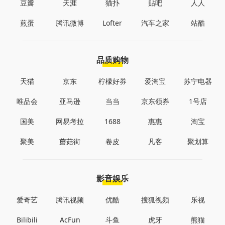
豆瓣
天涯
猫扑
贴吧
人人
煎蛋
腾讯微博
Lofter
汽车之家
站酷
品质购物
天猫
京东
柠檬好券
爱淘宝
苏宁电器
唯品会
亚马逊
当当
京东领券
1号店
国美
网易考拉
1688
惠惠
淘宝
聚美
蘑菇街
卷皮
凡客
聚划算
影音娱乐
爱奇艺
腾讯视频
优酷
搜狐视频
乐视
Bilibili
AcFun
斗鱼
虎牙
熊猫